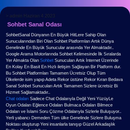
>
admin
Haziran 4 2023
Sohbet Sanal Odası
SohbetSanal Dünyanın En Büyük HitLere Sahip Olan
Sunucularından Biri Olan Sohbet Platformları Artık Dünya
Genelinde En Büyük Sunucular arasında Yer Almaktadır..
Google Arama Motorlarında Sohbet Kelimesinde İlk Sıralarda
Yer Almakta Olan
Sohbet
Sunucuları Artık İnternet Üzerinde
En Kolay En Basit En Hızlı iletişim Sağlayan Bir Platform dur.
Bu Sohbet Platformları Tamamen Ücretsiz Olup Tüm
Ülkelerde isim yapıp Adeta Rekor üstüne Rekor Kıran Bedava
Sanal Sohbet Sunucuları Artık Tamamen Sizlere ücretsiz Bi
Hizmet Sağlamaktadır..
Chat odaları
Sadece Chat Odalarıyla Değil Yeni YüzüyLe
Oyun Odaları Eğlence Odaları Bulmaca Odaları Bilmece
Odaları ve İslami Soru Çözme Odalarıyla Sizlerle Buluşuyor..
Yerli yabancı Demeden Tüm ülke Genelinde Sizlere Buluşma
Noktası oluşturup Yeni insanlarla tanışıp Güzel Arkadaşlık