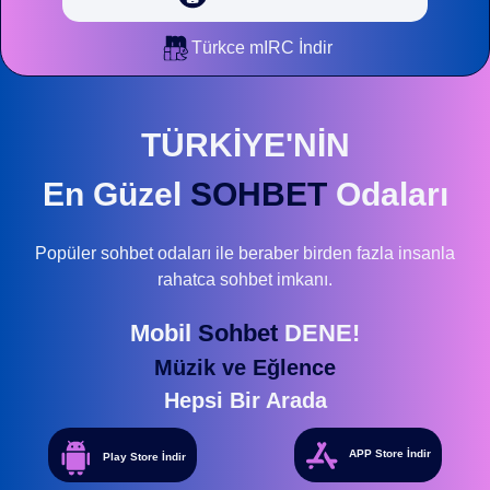
Türkce mIRC İndir
TÜRKİYE'NİN
En Güzel
SOHBET
Odaları
Popüler sohbet odaları ile beraber birden fazla insanla
rahatca sohbet imkanı.
Mobil
Sohbet
DENE!
Müzik ve Eğlence
Hepsi Bir Arada
APP Store İndir
Play Store İndir