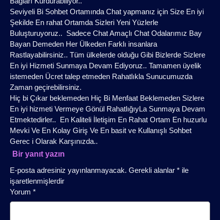
Bağları Kurdurabiliyor..
Seviyeli Bi Sohbet Ortamında Chat yapmanız için Size En iyi
Şekilde En rahat Ortamda Sizleri Yeni Yüzlerle
Buluşturuyoruz.. Sadece Chat Amaçlı Chat Odalarımız Bay
Bayan Demeden Her Ülkeden Farklı insanlara
Rastlayabilirsiniz.. Tüm ülkelerde olduğu Gibi Bizlerde Sizlere
En iyi Hizmeti Sunmaya Devam Ediyoruz.. Tamamen üyelik
istemeden Ücret talep etmeden Rahatlıkla Sunucumuzda
Zaman geçirebilirsiniz.
Hiç bi Çıkar beklemeden Hiç Bi Menfaat Beklemeden Sizlere
En iyi hizmeti Vermeye Gönül RahatlığıyLa Sunmaya Devam
Etmektedirler.. En Kaliteli İletişim En Rahat Ortam En huzurlu
Mevki Ve En Kolay Giriş Ve En basit ve Kullanışlı Sohbet
Gerec i Olarak Karşınızda..
Bir yanıt yazın
E-posta adresiniz yayınlanmayacak.
Gerekli alanlar
*
ile
işaretlenmişlerdir
Yorum
*